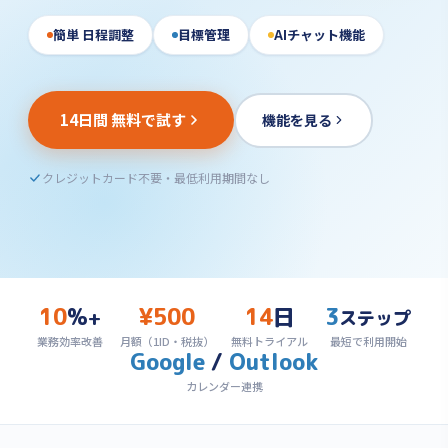
簡単 日程調整
目標管理
AIチャット機能
14日間 無料で試す
機能を見る
クレジットカード不要・最低利用期間なし
10
%
¥500
14
日
3
+
ステップ
業務効率改善
月額（1ID・税抜）
無料トライアル
最短で利用開始
Google
/
Outlook
カレンダー連携